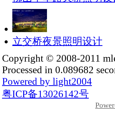
立交桥夜景照明设计
Copyright © 2008-2011 mle
Processed in 0.089682 secon
Powered by light2004
粤ICP备13026142号
Power